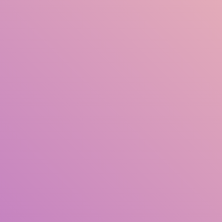
Judul
Pengarang
Subjek
ISBN/ISSN
Tipe Koleksi
Lokasi
GMD